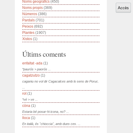
Noms geogràfics
(450)
Noms propis
(369)
Números
(386)
Pardals
(701)
Peixos
(692)
Plantes
(1907)
Xistos
(1)
Últims coments
enfaltat -ada
(1)
*paurós > paorós ...
cagatzutzo
(1)
caganiu no vol dir Cagacalces amb lo sens de Poruc.
...
rot
(1)
*vé > ve ...
còna
(1)
Estaria bé posar-hi icona, no? ...
lloca
(1)
En italià, és "chioccia", amb dues ces. ...