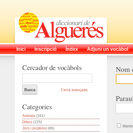
Inici
Inscripció
Índex
Adjuni un vocàbol
Cercador de vocàbols
Nom d
Cerca avançada
Parau
Categories
Animals
(341)
Ditxos
(225)
Manten
Jocs i jocàtolos
(86)