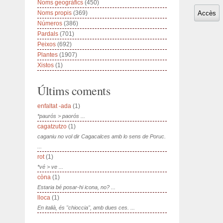
Noms geogràfics
(450)
Noms propis
(369)
Números
(386)
Pardals
(701)
Peixos
(692)
Plantes
(1907)
Xistos
(1)
Últims coments
enfaltat -ada
(1)
*paurós > paorós ...
cagatzutzo
(1)
caganiu no vol dir Cagacalces amb lo sens de Poruc.
...
rot
(1)
*vé > ve ...
còna
(1)
Estaria bé posar-hi icona, no? ...
lloca
(1)
En italià, és "chioccia", amb dues ces. ...