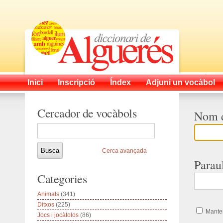
Inici
Inscripció
Índex
Adjuni un vocàbol
Cercador de vocàbols
Nom d
Cerca avançada
Parau
Categories
Animals
(341)
Ditxos
(225)
Manten
Jocs i jocàtolos
(86)