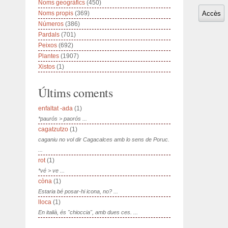
Noms geogràfics
(450)
Noms propis
(369)
Números
(386)
Pardals
(701)
Peixos
(692)
Plantes
(1907)
Xistos
(1)
Últims coments
enfaltat -ada
(1)
*paurós > paorós ...
cagatzutzo
(1)
caganiu no vol dir Cagacalces amb lo sens de Poruc.
...
rot
(1)
*vé > ve ...
còna
(1)
Estaria bé posar-hi icona, no? ...
lloca
(1)
En italià, és "chioccia", amb dues ces. ...