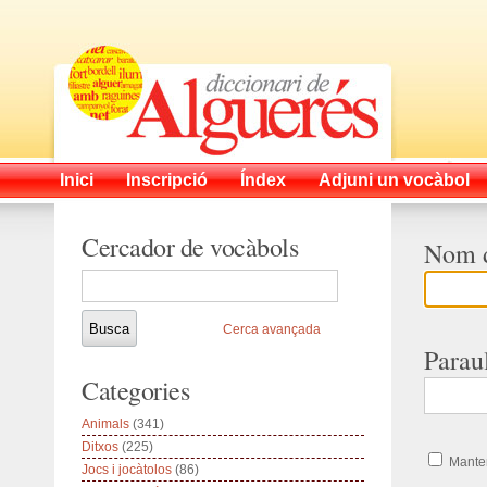
Inici
Inscripció
Índex
Adjuni un vocàbol
Cercador de vocàbols
Nom d
Cerca avançada
Parau
Categories
Animals
(341)
Ditxos
(225)
Manten
Jocs i jocàtolos
(86)