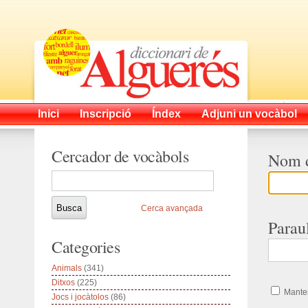
Inici
Inscripció
Índex
Adjuni un vocàbol
Cercador de vocàbols
Nom d
Cerca avançada
Parau
Categories
Animals
(341)
Ditxos
(225)
Manten
Jocs i jocàtolos
(86)