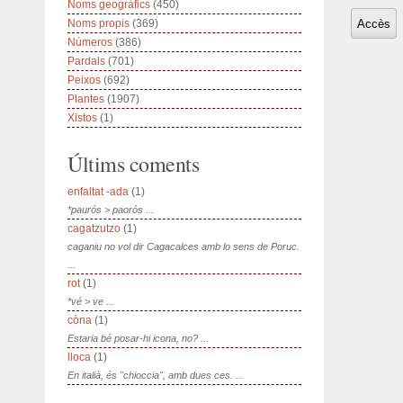
Noms geogràfics
(450)
Noms propis
(369)
Números
(386)
Pardals
(701)
Peixos
(692)
Plantes
(1907)
Xistos
(1)
Últims coments
enfaltat -ada
(1)
*paurós > paorós ...
cagatzutzo
(1)
caganiu no vol dir Cagacalces amb lo sens de Poruc.
...
rot
(1)
*vé > ve ...
còna
(1)
Estaria bé posar-hi icona, no? ...
lloca
(1)
En italià, és "chioccia", amb dues ces. ...