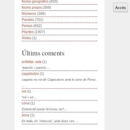
Noms geogràfics
(450)
Noms propis
(369)
Números
(386)
Pardals
(701)
Peixos
(692)
Plantes
(1907)
Xistos
(1)
Últims coments
enfaltat -ada
(1)
*paurós > paorós ...
cagatzutzo
(1)
caganiu no vol dir Cagacalces amb lo sens de Poruc.
...
rot
(1)
*vé > ve ...
còna
(1)
Estaria bé posar-hi icona, no? ...
lloca
(1)
En italià, és "chioccia", amb dues ces. ...