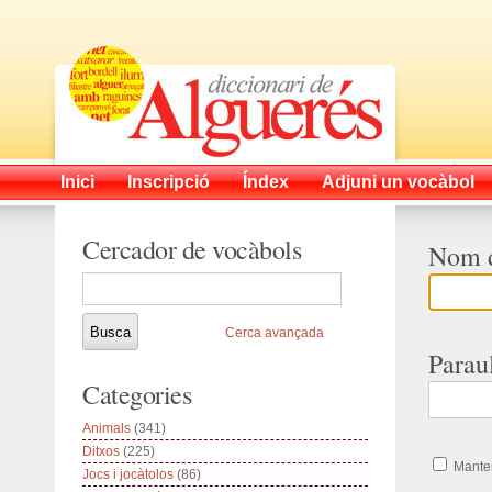
Inici
Inscripció
Índex
Adjuni un vocàbol
Cercador de vocàbols
Nom d
Cerca avançada
Parau
Categories
Animals
(341)
Ditxos
(225)
Manten
Jocs i jocàtolos
(86)