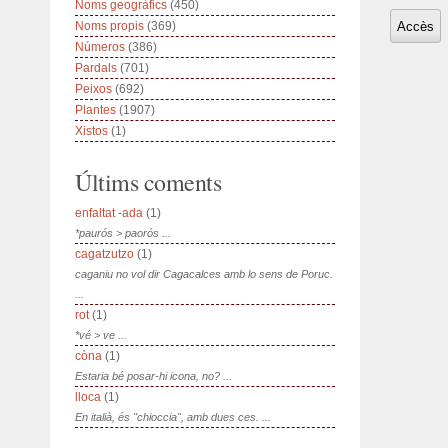
Noms geogràfics
(450)
Noms propis
(369)
Números
(386)
Pardals
(701)
Peixos
(692)
Plantes
(1907)
Xistos
(1)
Últims coments
enfaltat -ada
(1)
*paurós > paorós ...
cagatzutzo
(1)
caganiu no vol dir Cagacalces amb lo sens de Poruc.
...
rot
(1)
*vé > ve ...
còna
(1)
Estaria bé posar-hi icona, no? ...
lloca
(1)
En italià, és "chioccia", amb dues ces. ...