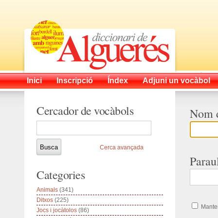
Inici
Inscripció
Índex
Adjuni un vocàbol
Cercador de vocàbols
Nom d
Cerca avançada
Parau
Categories
Animals
(341)
Ditxos
(225)
Manten
Jocs i jocàtolos
(86)