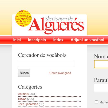
Inici
Inscripció
Índex
Adjuni un vocàbol
Cercador de vocàbols
Nom d
Cerca avançada
Parau
Categories
Animals
(341)
Ditxos
(225)
Manten
Jocs i jocàtolos
(86)