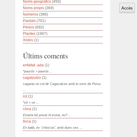
Noms geogràfics
(450)
Noms propis
(369)
Números
(386)
Pardals
(701)
Peixos
(692)
Plantes
(1907)
Xistos
(1)
Últims coments
enfaltat -ada
(1)
*paurós > paorós ...
cagatzutzo
(1)
caganiu no vol dir Cagacalces amb lo sens de Poruc.
...
rot
(1)
*vé > ve ...
còna
(1)
Estaria bé posar-hi icona, no? ...
lloca
(1)
En italià, és "chioccia", amb dues ces. ...