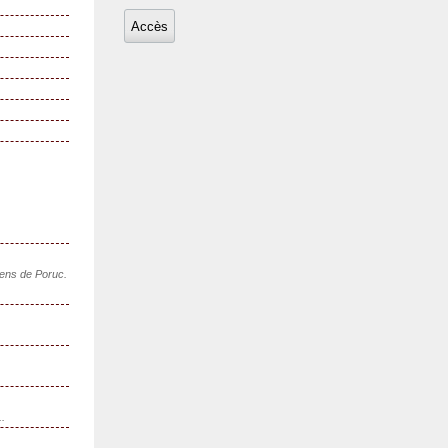
sens de Poruc.
..