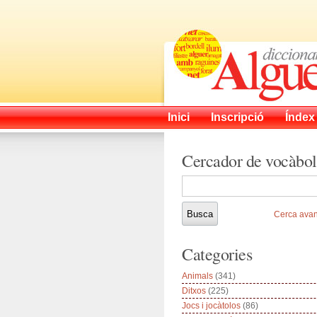
Inici
Inscripció
Índex
Cercador de vocàbol
Cerca ava
Categories
Animals
(341)
Ditxos
(225)
Jocs i jocàtolos
(86)