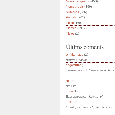
Noms geogràfics
(450)
Noms propis
(369)
Números
(386)
Pardals
(701)
Peixos
(692)
Plantes
(1907)
Xistos
(1)
Últims coments
enfaltat -ada
(1)
*paurós > paorós ...
cagatzutzo
(1)
caganiu no vol dir Cagacalces amb lo 
...
rot
(1)
*vé > ve ...
còna
(1)
Estaria bé posar-hi icona, no? ...
lloca
(1)
En italià, és "chioccia", amb dues ces. .