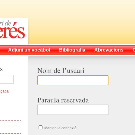
Adjuni un vocàbol
Bibliografia
Abrevacions
s
Nom de l’usuari
nçada
Paraula reservada
Manten la connexió