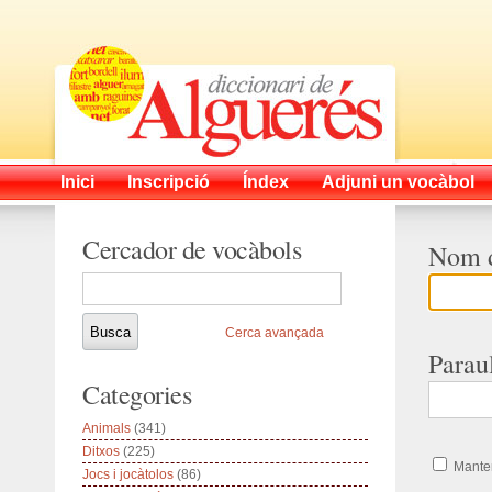
Inici
Inscripció
Índex
Adjuni un vocàbol
Cercador de vocàbols
Nom d
Cerca avançada
Parau
Categories
Animals
(341)
Ditxos
(225)
Manten
Jocs i jocàtolos
(86)