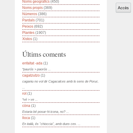
Noms geogràfics
(450)
Noms propis
(369)
Números
(386)
Pardals
(701)
Peixos
(692)
Plantes
(1907)
Xistos
(1)
Últims coments
enfaltat -ada
(1)
*paurós > paorós ...
cagatzutzo
(1)
caganiu no vol dir Cagacalces amb lo sens de Poruc.
...
rot
(1)
*vé > ve ...
còna
(1)
Estaria bé posar-hi icona, no? ...
lloca
(1)
En italià, és "chioccia", amb dues ces. ...