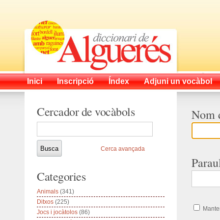
Inici
Inscripció
Índex
Adjuni un vocàbol
Cercador de vocàbols
Nom d
Cerca avançada
Parau
Categories
Animals
(341)
Ditxos
(225)
Manten
Jocs i jocàtolos
(86)