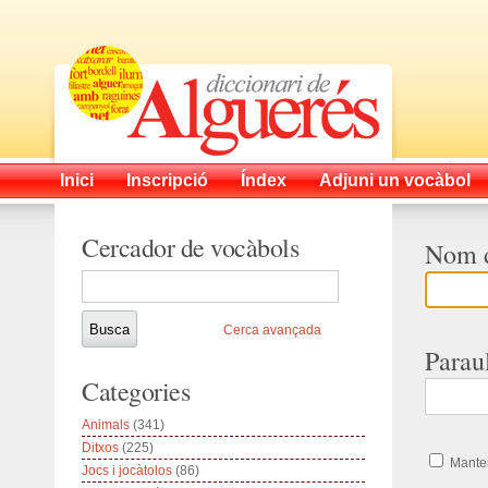
Inici
Inscripció
Índex
Adjuni un vocàbol
Cercador de vocàbols
Nom d
Cerca avançada
Parau
Categories
Animals
(341)
Ditxos
(225)
Manten
Jocs i jocàtolos
(86)