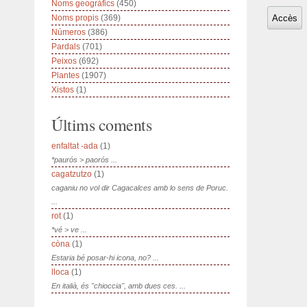
Noms geogràfics
(450)
Noms propis
(369)
Números
(386)
Pardals
(701)
Peixos
(692)
Plantes
(1907)
Xistos
(1)
Últims coments
enfaltat -ada
(1)
*paurós > paorós ...
cagatzutzo
(1)
caganiu no vol dir Cagacalces amb lo sens de Poruc.
...
rot
(1)
*vé > ve ...
còna
(1)
Estaria bé posar-hi icona, no? ...
lloca
(1)
En italià, és "chioccia", amb dues ces. ...