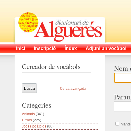
Inici
Inscripció
Índex
Adjuni un vocàbol
Cercador de vocàbols
Nom d
Cerca avançada
Parau
Categories
Animals
(341)
Ditxos
(225)
Manten
Jocs i jocàtolos
(86)