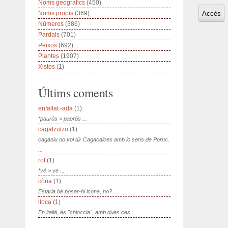
Noms geogràfics
(450)
Noms propis
(369)
Números
(386)
Pardals
(701)
Peixos
(692)
Plantes
(1907)
Xistos
(1)
Últims coments
enfaltat -ada
(1)
*paurós > paorós ...
cagatzutzo
(1)
caganiu no vol dir Cagacalces amb lo sens de Poruc.
...
rot
(1)
*vé > ve ...
còna
(1)
Estaria bé posar-hi icona, no? ...
lloca
(1)
En italià, és "chioccia", amb dues ces. ...