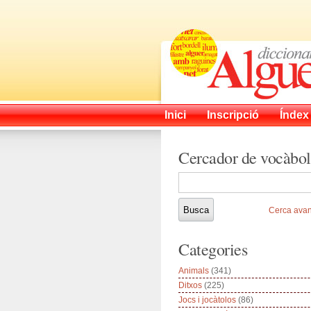
Inici
Inscripció
Índex
Cercador de vocàbol
Cerca ava
Categories
Animals
(341)
Ditxos
(225)
Jocs i jocàtolos
(86)