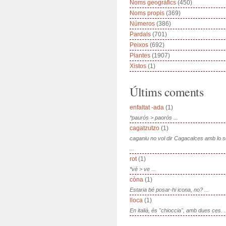
Noms geogràfics
(450)
Noms propis
(369)
Números
(386)
Pardals
(701)
Peixos
(692)
Plantes
(1907)
Xistos
(1)
Últims coments
enfaltat -ada
(1)
*paurós > paorós ...
cagatzutzo
(1)
caganiu no vol dir Cagacalces amb lo 
...
rot
(1)
*vé > ve ...
còna
(1)
Estaria bé posar-hi icona, no? ...
lloca
(1)
En italià, és "chioccia", amb dues ces. .