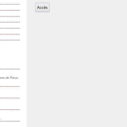
sens de Poruc.
..