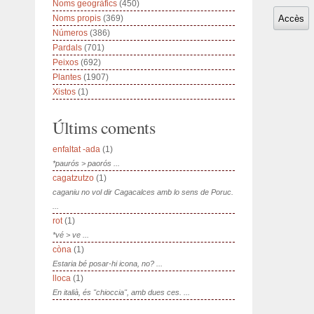
Noms geogràfics
(450)
Noms propis
(369)
Números
(386)
Pardals
(701)
Peixos
(692)
Plantes
(1907)
Xistos
(1)
Últims coments
enfaltat -ada
(1)
*paurós > paorós ...
cagatzutzo
(1)
caganiu no vol dir Cagacalces amb lo sens de Poruc.
...
rot
(1)
*vé > ve ...
còna
(1)
Estaria bé posar-hi icona, no? ...
lloca
(1)
En italià, és "chioccia", amb dues ces. ...