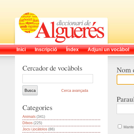
Inici
Inscripció
Índex
Adjuni un vocàbol
Cercador de vocàbols
Nom d
Cerca avançada
Parau
Categories
Animals
(341)
Ditxos
(225)
Manten
Jocs i jocàtolos
(86)