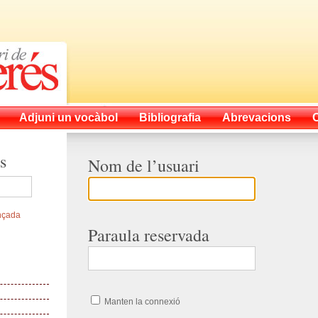
Adjuni un vocàbol
Bibliografia
Abrevacions
s
Nom de l’usuari
nçada
Paraula reservada
Manten la connexió