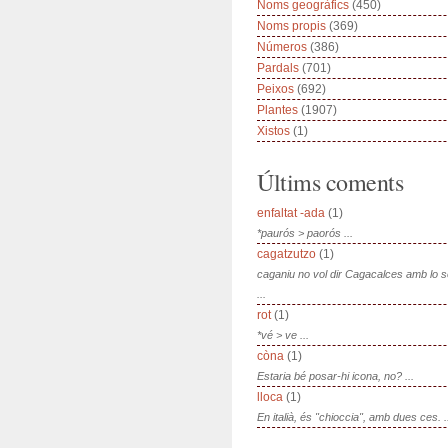
Noms geogràfics
(450)
Noms propis
(369)
Números
(386)
Pardals
(701)
Peixos
(692)
Plantes
(1907)
Xistos
(1)
Últims coments
enfaltat -ada
(1)
*paurós > paorós ...
cagatzutzo
(1)
caganiu no vol dir Cagacalces amb lo 
...
rot
(1)
*vé > ve ...
còna
(1)
Estaria bé posar-hi icona, no? ...
lloca
(1)
En italià, és "chioccia", amb dues ces. .