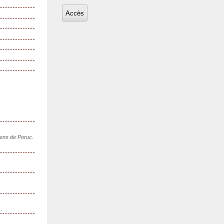
sens de Poruc.
..