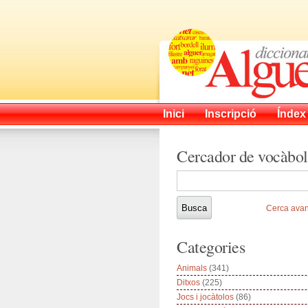
Inici
Inscripció
Índex
Cercador de vocàbol
Cerca ava
Categories
Animals
(341)
Ditxos
(225)
Jocs i jocàtolos
(86)