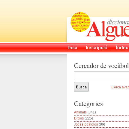
Inici
Inscripció
Índex
Cercador de vocàbol
Cerca ava
Categories
Animals
(341)
Ditxos
(225)
Jocs i jocàtolos
(86)