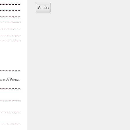
sens de Poruc.
..