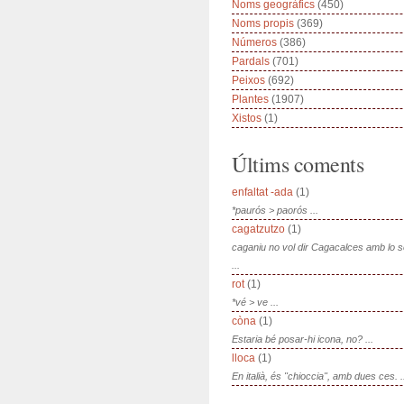
Noms geogràfics
(450)
Noms propis
(369)
Números
(386)
Pardals
(701)
Peixos
(692)
Plantes
(1907)
Xistos
(1)
Últims coments
enfaltat -ada
(1)
*paurós > paorós ...
cagatzutzo
(1)
caganiu no vol dir Cagacalces amb lo 
...
rot
(1)
*vé > ve ...
còna
(1)
Estaria bé posar-hi icona, no? ...
lloca
(1)
En italià, és "chioccia", amb dues ces. .