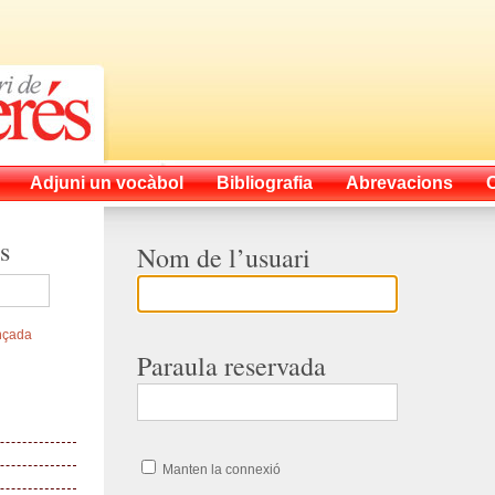
Adjuni un vocàbol
Bibliografia
Abrevacions
s
Nom de l’usuari
nçada
Paraula reservada
Manten la connexió