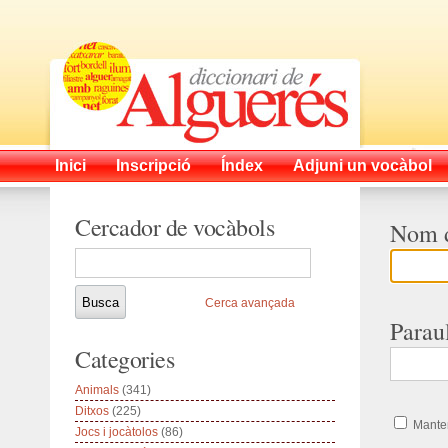
Inici
Inscripció
Índex
Adjuni un vocàbol
Cercador de vocàbols
Nom d
Cerca avançada
Parau
Categories
Animals
(341)
Ditxos
(225)
Manten
Jocs i jocàtolos
(86)