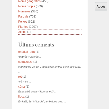
Noms geogràfics
(450)
Noms propis
(369)
Números
(386)
Pardals
(701)
Peixos
(692)
Plantes
(1907)
Xistos
(1)
Últims coments
enfaltat -ada
(1)
*paurós > paorós ...
cagatzutzo
(1)
caganiu no vol dir Cagacalces amb lo sens de Poruc.
...
rot
(1)
*vé > ve ...
còna
(1)
Estaria bé posar-hi icona, no? ...
lloca
(1)
En italià, és "chioccia", amb dues ces. ...