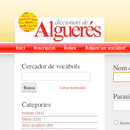
Inici
Inscripció
Índex
Adjuni un vocàbol
Cercador de vocàbols
Nom d
Cerca avançada
Parau
Categories
Animals
(341)
Ditxos
(225)
Manten
Jocs i jocàtolos
(86)