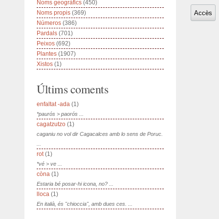
Noms geogràfics
(450)
Noms propis
(369)
Números
(386)
Pardals
(701)
Peixos
(692)
Plantes
(1907)
Xistos
(1)
Últims coments
enfaltat -ada
(1)
*paurós > paorós ...
cagatzutzo
(1)
caganiu no vol dir Cagacalces amb lo sens de Poruc.
...
rot
(1)
*vé > ve ...
còna
(1)
Estaria bé posar-hi icona, no? ...
lloca
(1)
En italià, és "chioccia", amb dues ces. ...