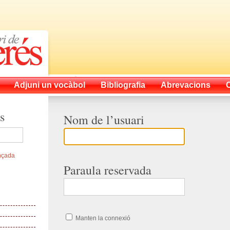
Adjuni un vocàbol
Bibliografia
Abrevacions
s
Nom de l’usuari
nçada
Paraula reservada
Manten la connexió