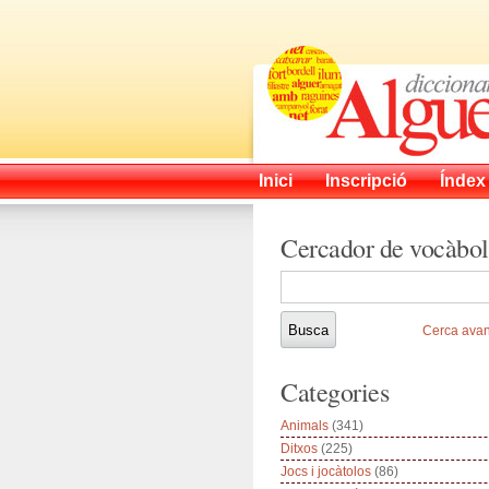
Inici
Inscripció
Índex
Cercador de vocàbol
Cerca ava
Categories
Animals
(341)
Ditxos
(225)
Jocs i jocàtolos
(86)