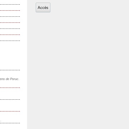
sens de Poruc.
..