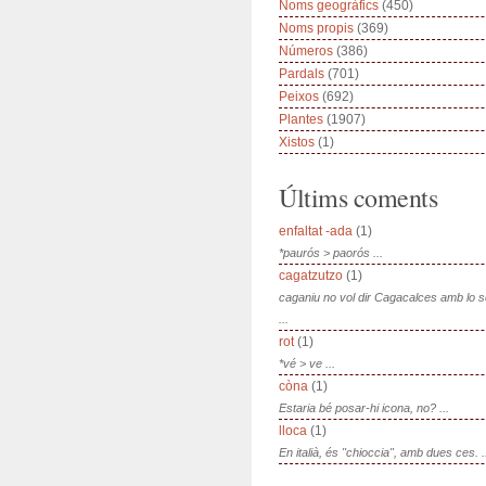
Noms geogràfics
(450)
Noms propis
(369)
Números
(386)
Pardals
(701)
Peixos
(692)
Plantes
(1907)
Xistos
(1)
Últims coments
enfaltat -ada
(1)
*paurós > paorós ...
cagatzutzo
(1)
caganiu no vol dir Cagacalces amb lo 
...
rot
(1)
*vé > ve ...
còna
(1)
Estaria bé posar-hi icona, no? ...
lloca
(1)
En italià, és "chioccia", amb dues ces. .