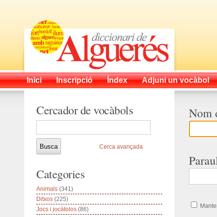
Inici
Inscripció
Índex
Adjuni un vocàbol
Cercador de vocàbols
Nom d
Cerca avançada
Parau
Categories
Animals
(341)
Ditxos
(225)
Manten
Jocs i jocàtolos
(86)