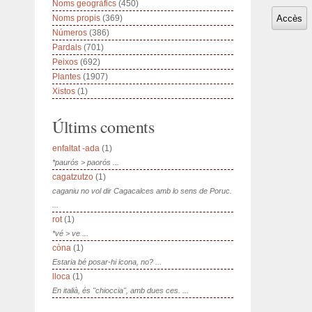
Noms geogràfics
(450)
Noms propis
(369)
Números
(386)
Pardals
(701)
Peixos
(692)
Plantes
(1907)
Xistos
(1)
Últims coments
enfaltat -ada
(1)
*paurós > paorós ...
cagatzutzo
(1)
caganiu no vol dir Cagacalces amb lo sens de Poruc.
...
rot
(1)
*vé > ve ...
còna
(1)
Estaria bé posar-hi icona, no? ...
lloca
(1)
En italià, és "chioccia", amb dues ces. ...