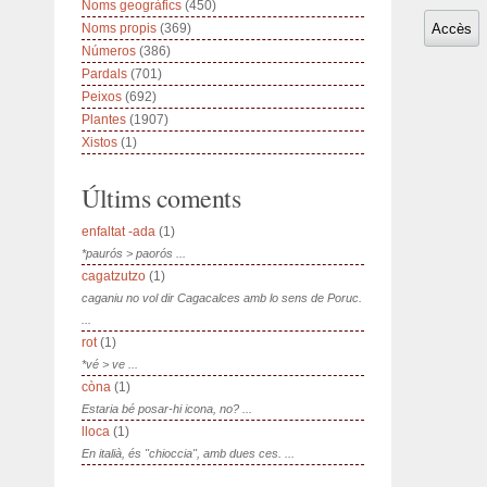
Noms geogràfics
(450)
Noms propis
(369)
Números
(386)
Pardals
(701)
Peixos
(692)
Plantes
(1907)
Xistos
(1)
Últims coments
enfaltat -ada
(1)
*paurós > paorós ...
cagatzutzo
(1)
caganiu no vol dir Cagacalces amb lo sens de Poruc.
...
rot
(1)
*vé > ve ...
còna
(1)
Estaria bé posar-hi icona, no? ...
lloca
(1)
En italià, és "chioccia", amb dues ces. ...