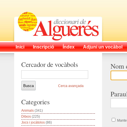
Inici
Inscripció
Índex
Adjuni un vocàbol
Cercador de vocàbols
Nom d
Cerca avançada
Parau
Categories
Animals
(341)
Ditxos
(225)
Manten
Jocs i jocàtolos
(86)