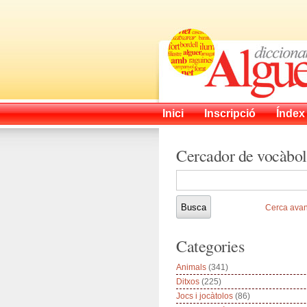
Inici
Inscripció
Índex
Cercador de vocàbol
Cerca ava
Categories
Animals
(341)
Ditxos
(225)
Jocs i jocàtolos
(86)