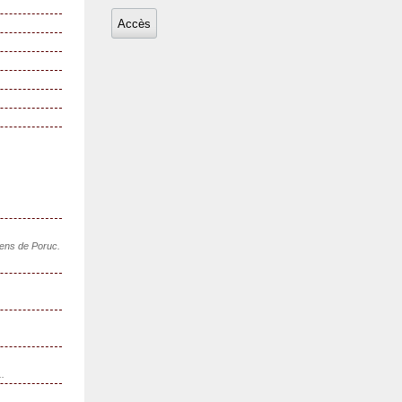
sens de Poruc.
..