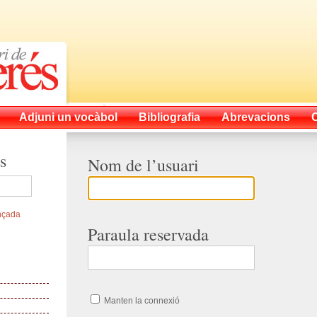
Adjuni un vocàbol
Bibliografia
Abrevacions
s
Nom de l’usuari
nçada
Paraula reservada
Manten la connexió