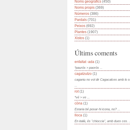
Noms geogràfics
(450)
Noms propis
(369)
Números
(386)
Pardals
(701)
Peixos
(692)
Plantes
(1907)
Xistos
(1)
Últims coments
enfaltat -ada
(1)
*paurós > paorós ...
cagatzutzo
(1)
caganiu no vol dir Cagacalces amb lo 
...
rot
(1)
*vé > ve ...
còna
(1)
Estaria bé posar-hi icona, no? ...
lloca
(1)
En italià, és "chioccia", amb dues ces. .